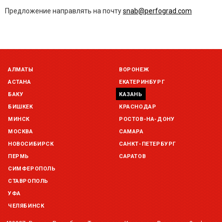
Предложение направлять на почту
snab@perfograd.com
АЛМАТЫ
ВОРОНЕЖ
АСТАНА
ЕКАТЕРИНБУРГ
БАКУ
КАЗАНЬ
БИШКЕК
КРАСНОДАР
МИНСК
РОСТОВ-НА-ДОНУ
МОСКВА
САМАРА
НОВОСИБИРСК
САНКТ-ПЕТЕРБУРГ
ПЕРМЬ
САРАТОВ
СИМФЕРОПОЛЬ
СТАВРОПОЛЬ
УФА
ЧЕЛЯБИНСК