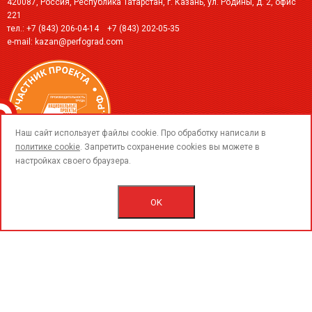
420087, Россия, Республика Татарстан, г. Казань, ул. Родины, д. 2, офис
221
тел.:
+7 (843) 206-04-14
+7 (843) 202-05-35
e-mail:
kazan@perfograd.com
call
Наш сайт использует файлы cookie. Про обработку написали в
политике cookie
. Запретить сохранение cookies вы можете в
настройках своего браузера.
© 2015-2018 ООО «ПерфоГрад».
Все права защищены.
OK
Пользовательское соглашение.