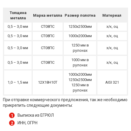
Толщина
Марка металла
Размер полотна
Материал
металла
0,5 – 3,0 мм
СТ08ПС
1250х2500мм
х/к, оц
0,5 – 3,0 мм
СТ08ПС
1000х2000мм
х/к, оц
1250 мм в
0,5 – 3,0 мм
СТ08ПС
х/к, оц
рулонах
1000 мм в
0,5 – 3,0 мм
СТ08ПС
х/к, оц
рулонах
1000х2000мм
1250х2500мм
1,0 – 1,5 мм
12X18H10T
AISI 321
1250 мм в
рулонах
При отправке коммерческого предложения, так же необходимо
прикрепить следующие документы:
Выписка из ЕГРЮЛ
ИНН, ОГРН